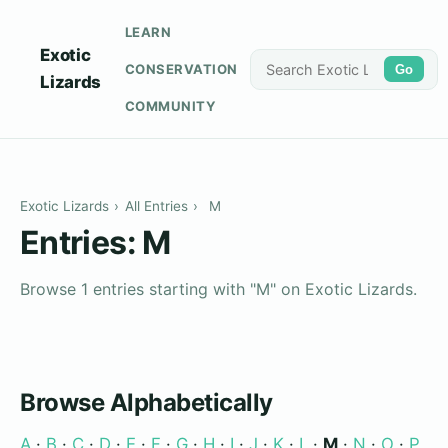
LEARN
Exotic
CONSERVATION
Go
Lizards
COMMUNITY
Exotic Lizards
›
All Entries
›
M
Entries: M
Browse 1 entries starting with "M" on Exotic Lizards.
Browse Alphabetically
A
·
B
·
C
·
D
·
E
·
F
·
G
·
H
·
I
·
J
·
K
·
L
·
M
·
N
·
O
·
P