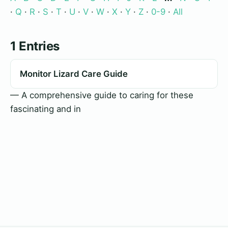
·
Q
·
R
·
S
·
T
·
U
·
V
·
W
·
X
·
Y
·
Z
·
0-9
·
All
1 Entries
Monitor Lizard Care Guide
— A comprehensive guide to caring for these
fascinating and in