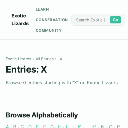
LEARN
Exotic
CONSERVATION
Go
Lizards
COMMUNITY
Exotic Lizards
›
All Entries
›
X
Entries: X
Browse 0 entries starting with "X" on Exotic Lizards.
Browse Alphabetically
A
·
B
·
C
·
D
·
E
·
F
·
G
·
H
·
I
·
J
·
K
·
L
·
M
·
N
·
O
·
P