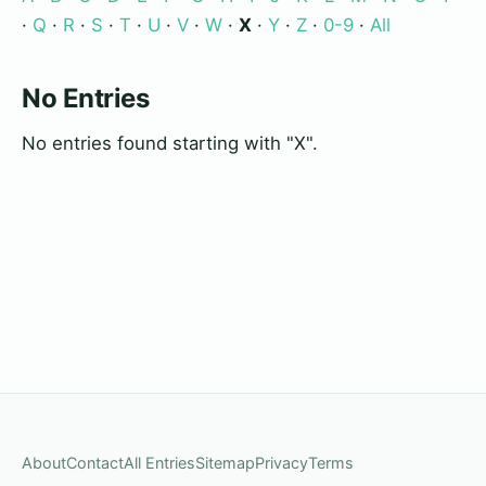
·
Q
·
R
·
S
·
T
·
U
·
V
·
W
·
X
·
Y
·
Z
·
0-9
·
All
No Entries
No entries found starting with "X".
About
Contact
All Entries
Sitemap
Privacy
Terms