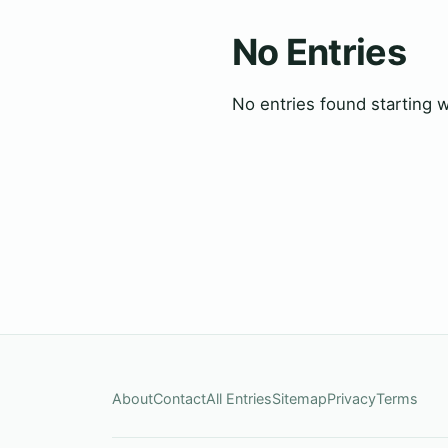
No Entries
No entries found starting w
About
Contact
All Entries
Sitemap
Privacy
Terms