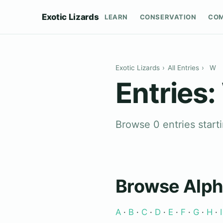
Exotic Lizards
LEARN
CONSERVATION
CO
Exotic Lizards
›
All Entries
›
W
Entries:
Browse 0 entries start
Browse Alph
A
·
B
·
C
·
D
·
E
·
F
·
G
·
H
·
I