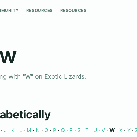
MMUNITY
RESOURCES
RESOURCES
 W
ing with "W" on Exotic Lizards.
abetically
·
J
·
K
·
L
·
M
·
N
·
O
·
P
·
Q
·
R
·
S
·
T
·
U
·
V
·
W
·
X
·
Y
·