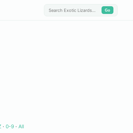
Go
Z
·
0-9
·
All